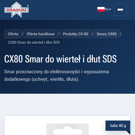
PL
/
/
/
/
Oferta
Oferta handlowa
Produkty CX-80
Smary CX80
CX80 Smar do wierteł i dłut SDS
CX80 Smar do wierteł i dłut SDS
Smar przeznaczony do elektronarzędzi i wyposażenia
dodatkowego (uchwyt, wiertła, dłuta).
tuba 40 g