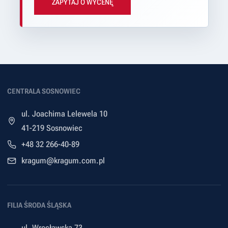
ZAPYTAJ O WYCENĘ
CENTRALA SOSNOWIEC
ul. Joachima Lelewela 10
41-219 Sosnowiec
+48 32 266-40-89
kragum@kragum.com.pl
FILIA ŚRODA ŚLĄSKA
ul. Wrocławska 73